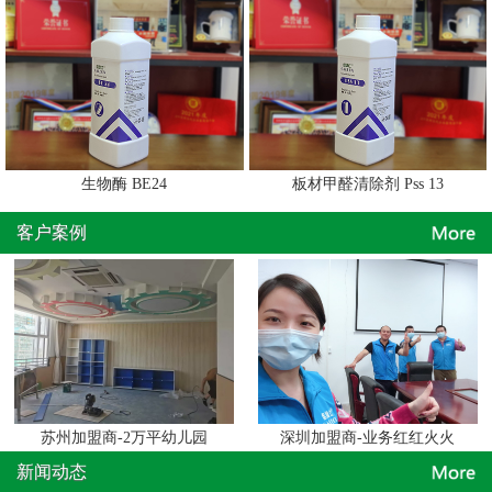
生物酶 BE24
板材甲醛清除剂 Pss 13
客户案例
苏州加盟商-2万平幼儿园
深圳加盟商-业务红红火火
新闻动态