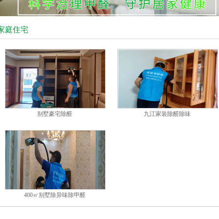
家庭住宅
别墅豪宅除醛
九江家装除醛除味
400㎡别墅除异味除甲醛